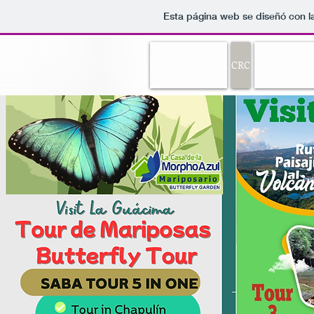
Esta página web se diseñó con l
ALAJUELA TOUR
CRC
T.M.H Casas T